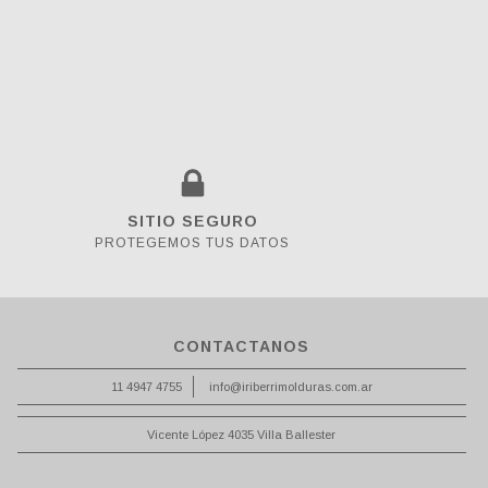
SITIO SEGURO
PROTEGEMOS TUS DATOS
CONTACTANOS
11 4947 4755
info@iriberrimolduras.com.ar
Vicente López 4035 Villa Ballester