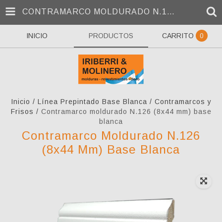
CONTRAMARCO MOLDURADO N.126 (8X44 MM) BASE BLANCA
INICIO
PRODUCTOS
CARRITO
0
Inicio
/
Línea Prepintado Base Blanca
/
Contramarcos y
Frisos
/
Contramarco moldurado N.126 (8x44 mm) base
blanca
Contramarco Moldurado N.126
(8x44 Mm) Base Blanca