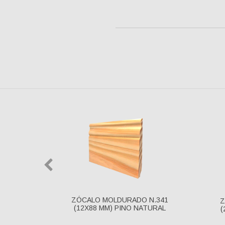
ZÓCALO MOLDURADO N.341
Z
(12X88 MM) PINO NATURAL
(
X67 MM)