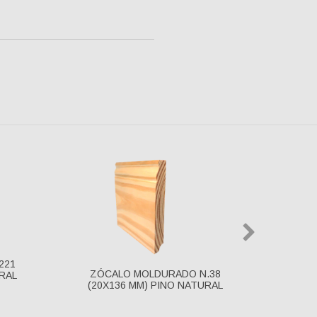
221
ZÓCALO MOLDURADO N.38
URAL
ZÓC
(20X136 MM) PINO NATURAL
(12