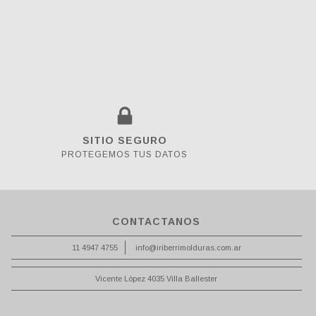
SITIO SEGURO
PROTEGEMOS TUS DATOS
CONTACTANOS
11 4947 4755
info@iriberrimolduras.com.ar
Vicente López 4035 Villa Ballester