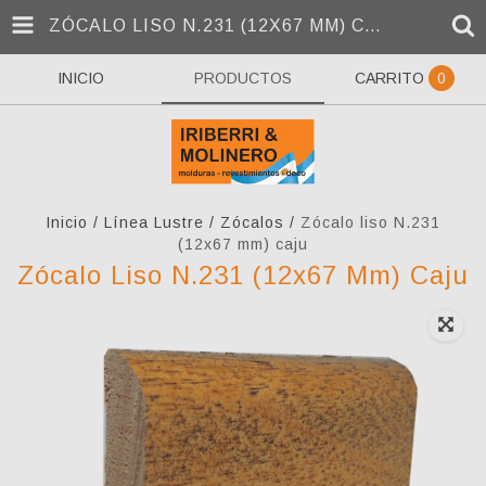
ZÓCALO LISO N.231 (12X67 MM) CAJU
INICIO
PRODUCTOS
CARRITO
0
Inicio
/
Línea Lustre
/
Zócalos
/
Zócalo liso N.231
(12x67 mm) caju
Zócalo Liso N.231 (12x67 Mm) Caju