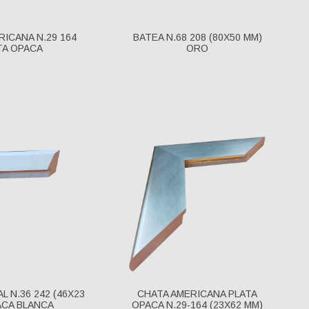
RICANA N.29 164
BATEA N.68 208 (80X50 MM)
TA OPACA
ORO
L N.36 242 (46X23
CHATA AMERICANA PLATA
ACA BLANCA
OPACA N.29-164 (23X62 MM)