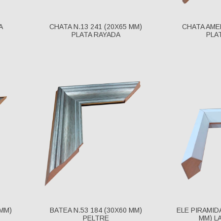
A
CHATA N.13 241 (20X65 MM)
CHATA AME
PLATA RAYADA
PLA
 MM)
BATEA N.53 184 (30X60 MM)
ELE PIRAMIDA
PELTRE
MM) L